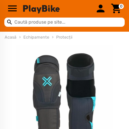
0
Acasă
Echipamente
Protecții