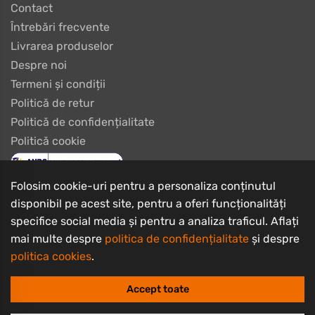
Contact
Întrebări frecvente
Livrarea produselor
Despre noi
Termeni și condiții
Politică de retur
Politică de confidențialitate
Politică cookie
Folosim cookie-uri pentru a personaliza conținutul
disponibil pe acest site, pentru a oferi funcționalități
specifice social media și pentru a analiza traficul. Aflați
mai multe despre
politica de confidențialitate
și despre
politica cookies
.
Copyrights © 2003 - 2026 PlayBike Biciclete
I.I. Burtan Ciprian Iulius
Accept toate
CUI: RO21828767, Nr. Registrul Comerțului: F08/89/2003
Sediu social: Str. Carpaților nr.13 parter, Brașov, jud. Brașov