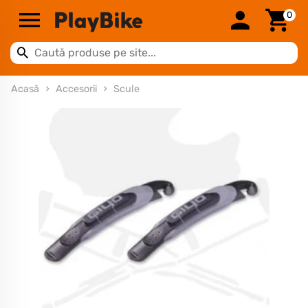
0
Acasă
Accesorii
Scule