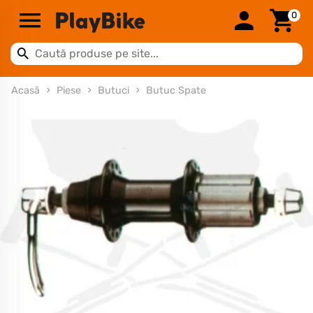
0
Acasă
Piese
Butuci
Butuc Spate