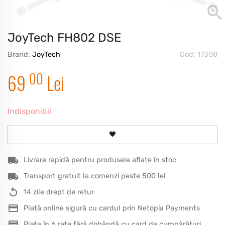
JoyTech FH802 DSE
Brand:
JoyTech
Cod: 17308
00
69
Lei
Indisponibil
Livrare rapidă pentru produsele aflate în stoc
Transport gratuit la comenzi peste 500 lei
14 zile drept de retur
Plată online sigură cu cardul prin Netopia Payments
Plata în 6 rate fără dobândă cu card de cumpărături