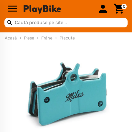
0
Acasă
Piese
Frâne
Placute