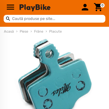
0
Acasă
Piese
Frâne
Placute