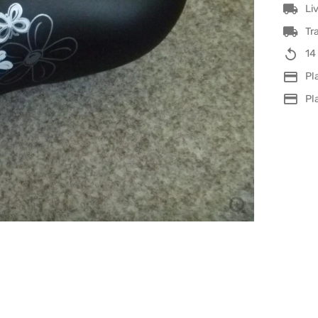
Li
Tr
14
Pl
Pl