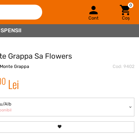
0
Cont
Coș
SPENSII
e Grappa Sa Flowers
Monte Grappa
Cod: 9402
00
Lei
u/Alb
ponibil