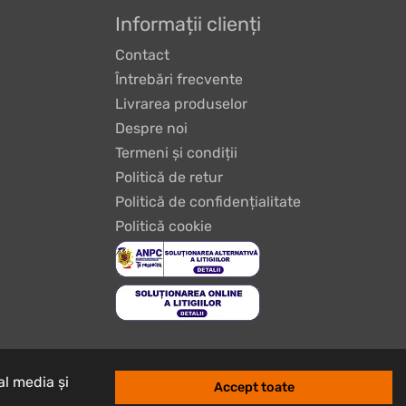
Informații clienți
Contact
Întrebări frecvente
Livrarea produselor
Despre noi
Termeni și condiții
Politică de retur
Politică de confidențialitate
Politică cookie
al media și
Accept toate
Design & Development by
Constantin Iordan