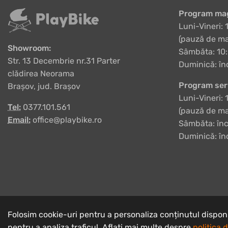
Program mag
Luni-Vineri: 
(pauză de ma
Showroom:
Sâmbăta: 10:
Str. 13 Decembrie nr.31 Parter
Duminică: în
clădirea Neorama
Program ser
Brașov, jud. Brașov
Luni-Vineri: 
Tel:
0377.101.561
(pauză de ma
Email:
office@playbike.ro
Sâmbăta: înc
Duminică: în
Folosim cookie-uri pentru a personaliza conținutul disponibi
Copyrights © 2003 - 2026 PlayBike Biciclete
pentru a analiza traficul. Aflați mai multe despre
politica 