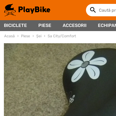
BICICLETE
PIESE
ACCESORII
ECHIPA
Acasă
Piese
Șei
Sa City/Comfort