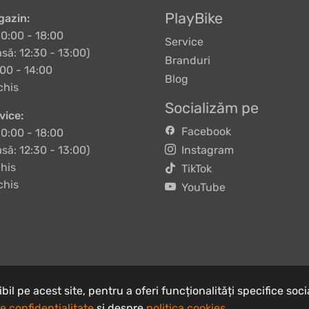
PlayBike
azin:
10:00 - 18:00
Service
să: 12:30 - 13:00)
Branduri
00 - 14:00
Blog
chis
Socializăm pe
vice:
Facebook
10:00 - 18:00
să: 12:30 - 13:00)
Instagram
his
TikTok
chis
YouTube
l pe acest site, pentru a oferi funcționalități specifice soci
de confidențialitate
și despre
politica cookies
.