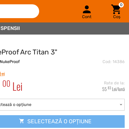
0
Cont
Coș
SPENSII
Proof Arc Titan 3"
NukeProof
Cod: 14386
Lei
00
0
Lei
Rate de la:
83
55
Lei
/lună
ctează o opțiune
SELECTEAZĂ O OPȚIUNE