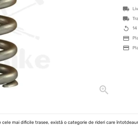
Li
Tr
14
Pl
Pl
cele mai dificile trasee, există o categorie de rideri care întotdea