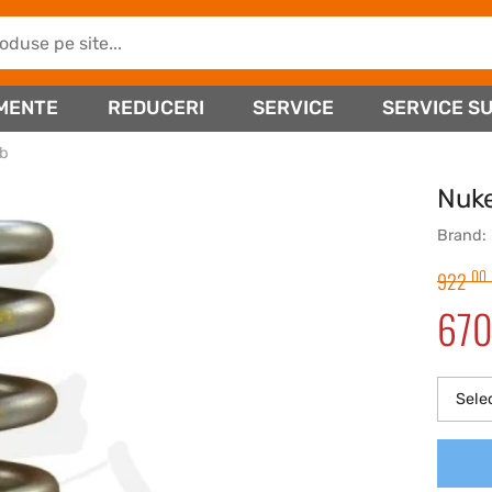
MENTE
REDUCERI
SERVICE
SERVICE SU
mb
Nuke
Brand:
00
922
67
Sele