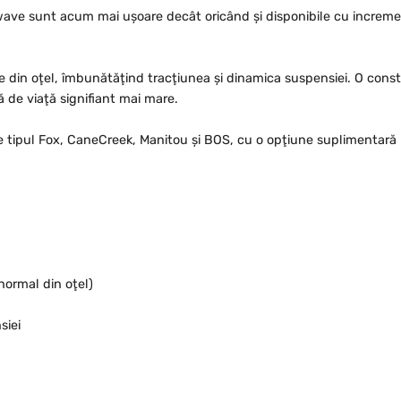
wave sunt acum mai uşoare decât oricând şi disponibile cu increm
e din oţel, îmbunătăţind tracţiunea şi dinamica suspensiei. O constr
 de viaţă signifiant mai mare.
de tipul Fox, CaneCreek, Manitou şi BOS, cu o opţiune suplimentară
normal din oţel)
siei