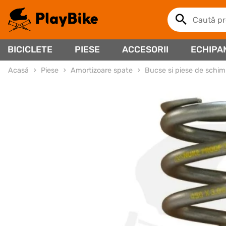
BICICLETE
PIESE
ACCESORII
ECHIPA
Acasă
Piese
Amortizoare spate
Bucse si piese de schi