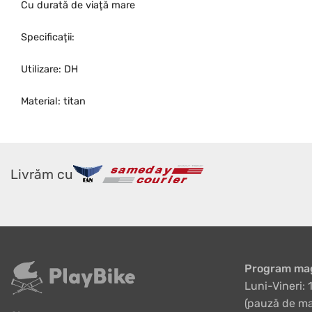
Cu durată de viaţă mare
Specificaţii:
Utilizare: DH
Material: titan
Livrăm cu
Program mag
Luni-Vineri: 
(pauză de ma