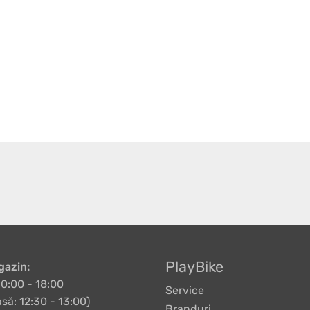
PlayBike
azin:
10:00 - 18:00
Service
să: 12:30 - 13:00)
Branduri