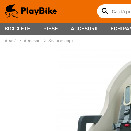
BICICLETE
PIESE
ACCESORII
ECHIPA
Acasă
Accesorii
Scaune copii