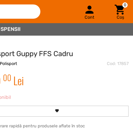
0
Cont
Coș
SPENSII
sport Guppy FFS Cadru
Polisport
Cod: 17857
00
9
Lei
onibil
vrare rapidă pentru produsele aflate în stoc