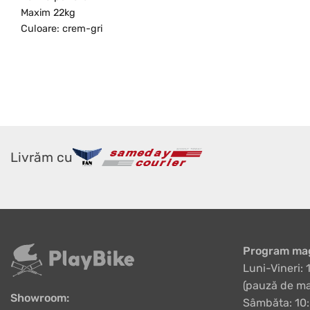
Maxim 22kg
Culoare: crem-gri
Livrăm cu
Program mag
Luni-Vineri: 
(pauză de ma
Showroom:
Sâmbăta: 10: