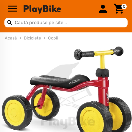
0
Acasă
Biciclete
Copii