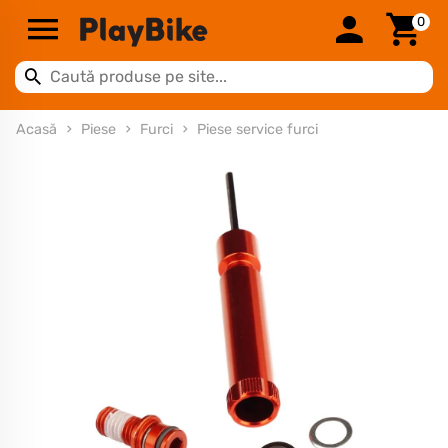
0
Acasă
Piese
Furci
Piese service furci