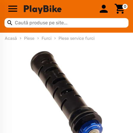
0
Acasă
Piese
Furci
Piese service furci