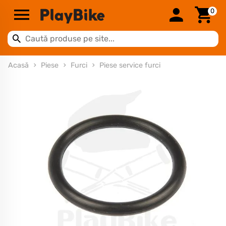
0
Acasă
Piese
Furci
Piese service furci