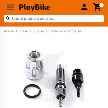
0
Acasă
Piese
Tije șa
Piese service tije sa