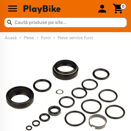
0
Acasă
Piese
Furci
Piese service furci