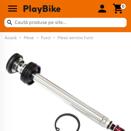
0
Acasă
Piese
Furci
Piese service furci