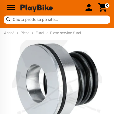
0
Acasă
Piese
Furci
Piese service furci