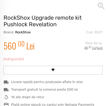
RockShox Upgrade remote kit
Pushlock Revelation
Brand:
RockShox
Cod: 8507
00
560
Lei
Rate de la:
67
46
Lei
/lună
Indisponibil
Livrare rapidă pentru produsele aflate în stoc
Transport gratuit la comenzi peste 500 lei
14 zile drept de retur
Plată online sigură cu cardul prin Netopia Payments