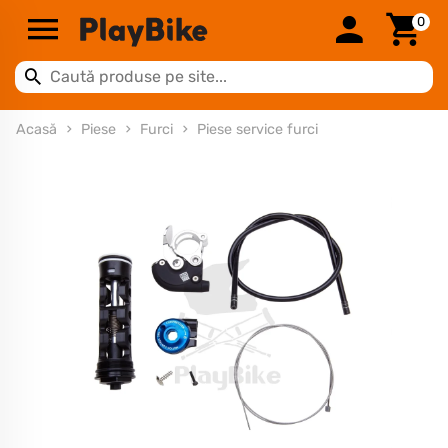
0
Acasă
Piese
Furci
Piese service furci