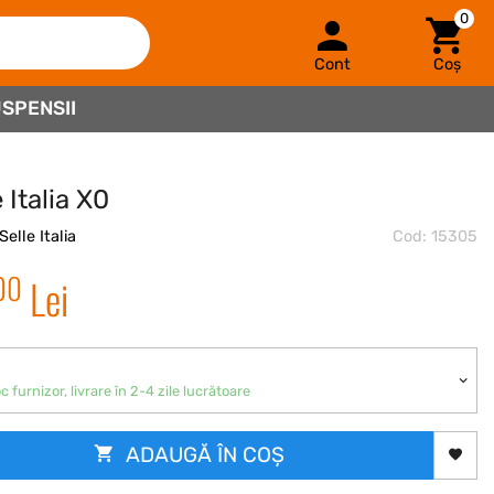
0
Cont
Coș
SPENSII
e Italia X0
Selle Italia
Cod: 15305
00
Lei
c furnizor, livrare în 2-4 zile lucrătoare
ADAUGĂ ÎN COȘ