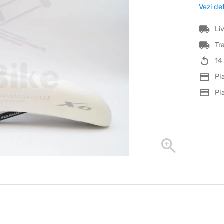
Vezi de
Li
Tr
14
Pl
Pl