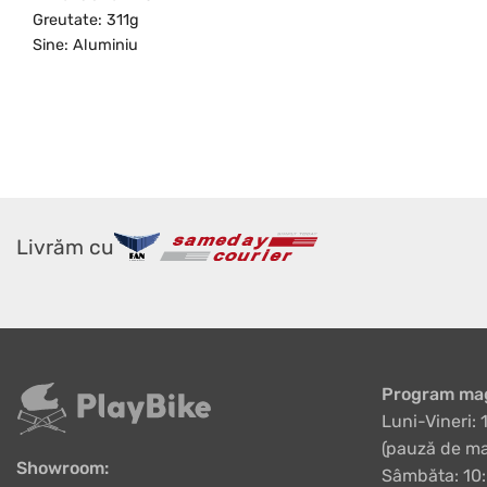
Greutate: 311g
Sine: Aluminiu
Livrăm cu
Program mag
Luni-Vineri: 
(pauză de ma
Showroom:
Sâmbăta: 10: