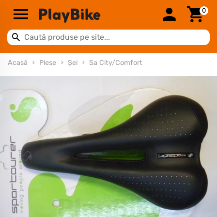
0
Acasă
Piese
Șei
Sa City/Comfort