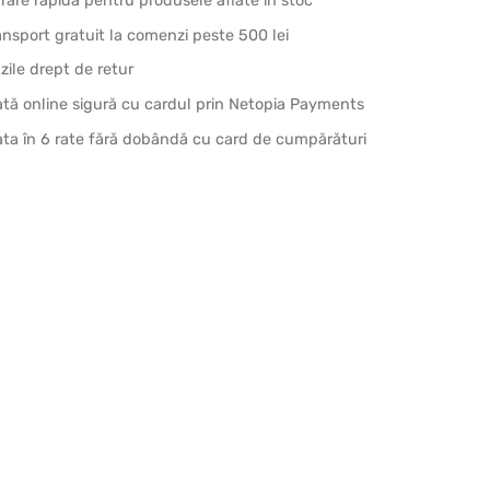
vrare rapidă pentru produsele aflate în stoc
ansport gratuit la comenzi peste 500 lei
 zile drept de retur
ată online sigură cu cardul prin Netopia Payments
ata în 6 rate fără dobândă cu card de cumpărături