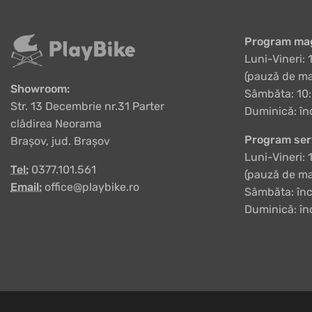
Program mag
Luni-Vineri: 
(pauză de ma
Showroom:
Sâmbăta: 10:
Str. 13 Decembrie nr.31 Parter
Duminică: în
clădirea Neorama
Program ser
Brașov, jud. Brașov
Luni-Vineri: 
Tel:
0377.101.561
(pauză de ma
Email:
office@playbike.ro
Sâmbăta: înc
Duminică: în