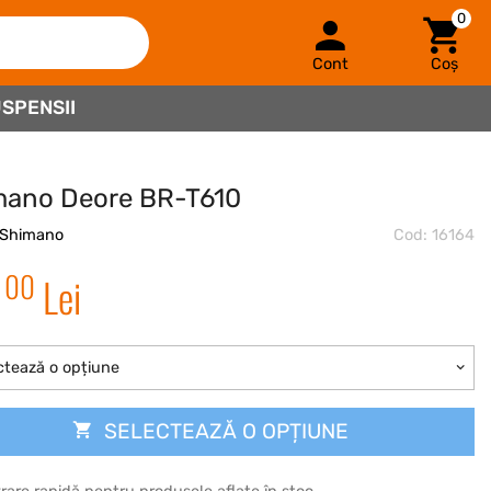
0
Cont
Coș
SPENSII
mano Deore BR-T610
Shimano
Cod: 16164
00
5
Lei
ctează o opțiune
SELECTEAZĂ O OPȚIUNE