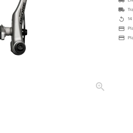
Li
Tr
14
Pl
Pl