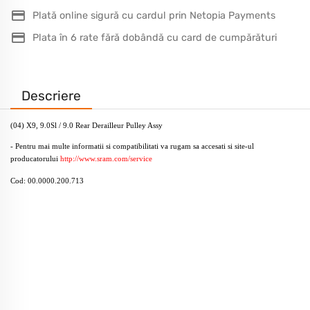
Plată online sigură cu cardul prin Netopia Payments
Plata în 6 rate fără dobândă cu card de cumpărături
Descriere
(04) X9, 9.0Sl / 9.0 Rear Derailleur Pulley Assy
- Pentru mai multe informatii si compatibilitati va rugam sa accesati si site-ul
producatorului
http://www.sram.com/service
Cod: 00.0000.200.713