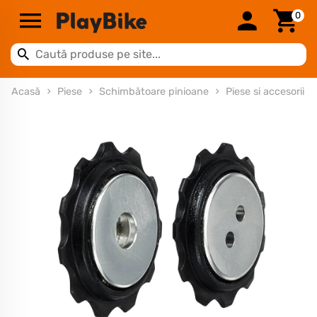
0
Acasă
Piese
Schimbătoare pinioane
Piese si accesorii