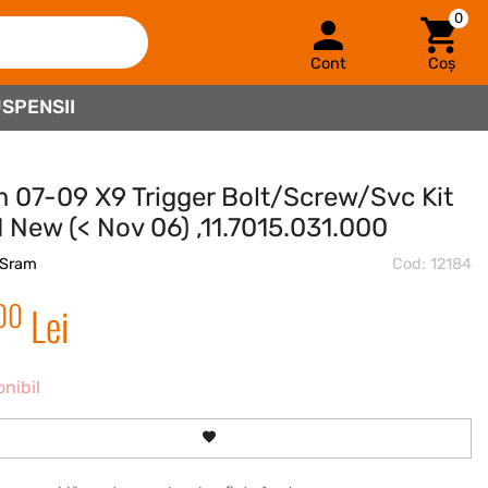
0
Cont
Coș
SPENSII
 07-09 X9 Trigger Bolt/Screw/Svc Kit
1 New (< Nov 06) ,11.7015.031.000
Sram
Cod: 12184
00
Lei
onibil