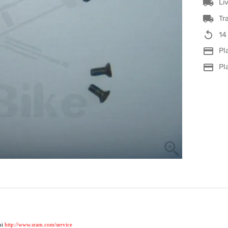
Li
Tr
14
Pl
Pl
lui
http://www.sram.com/service