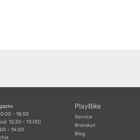
PlayBike
azin:
10:00 - 18:00
Service
să: 12:30 - 13:00)
Branduri
00 - 14:00
Blog
chis