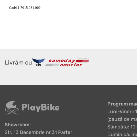
Cod:11.7015.031.000
Livrăm cu
Program mag
Luni-Vineri: 
(pauză de ma
Showroom:
Sâmbăta: 10:
Str. 13 Decembrie nr.31 Parter
Duminică: în