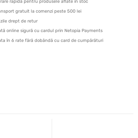
vrare rapidă pentru produsele aflate în stoc
ansport gratuit la comenzi peste 500 lei
 zile drept de retur
ată online sigură cu cardul prin Netopia Payments
ata în 6 rate fără dobândă cu card de cumpărături