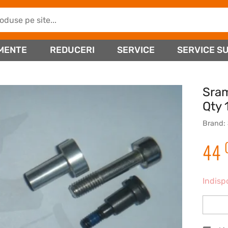
MENTE
REDUCERI
SERVICE
SERVICE SU
Sram
Qty 
Brand:
44
Indisp