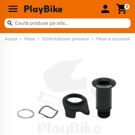
0
Acasă
Piese
Schimbătoare pinioane
Piese si accesorii