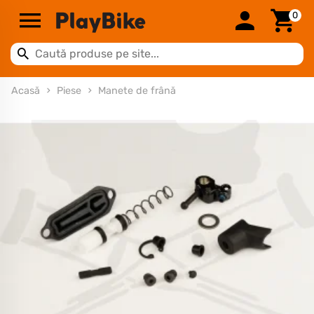
0
Acasă
Piese
Manete de frână