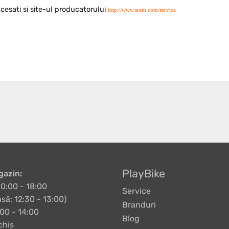
cesati si site-ul producatorului
http://www.sram.com/service
PlayBike
azin:
10:00 - 18:00
Service
să: 12:30 - 13:00)
Branduri
00 - 14:00
Blog
chis