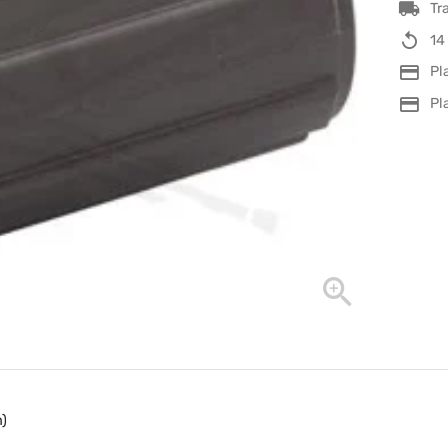
Tr
14
Pl
Pl
m)