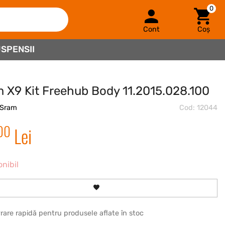
0
Cont
Coș
SPENSII
 X9 Kit Freehub Body 11.2015.028.100
Sram
Cod: 12044
00
Lei
onibil
vrare rapidă pentru produsele aflate în stoc