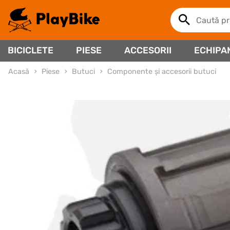
BICICLETE
PIESE
ACCESORII
ECHIPA
Acasă
Piese
Butuci
Componente și accesorii butuci