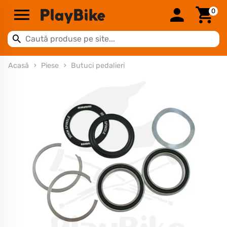
0
Acasă
Piese
Butuci pedalieri