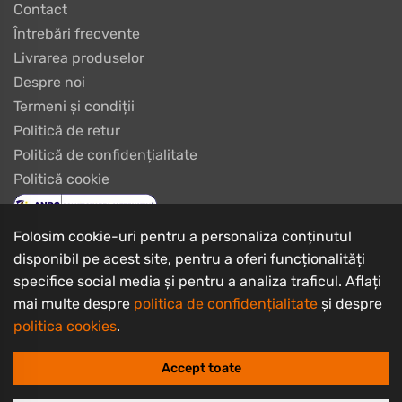
Contact
Întrebări frecvente
Livrarea produselor
Despre noi
Termeni și condiții
Politică de retur
Politică de confidențialitate
Politică cookie
Folosim cookie-uri pentru a personaliza conținutul
disponibil pe acest site, pentru a oferi funcționalități
specifice social media și pentru a analiza traficul. Aflați
mai multe despre
politica de confidențialitate
și despre
politica cookies
.
Copyrights © 2003 - 2026 PlayBike Biciclete
I.I. Burtan Ciprian Iulius
Accept toate
CUI: RO21828767, Nr. Registrul Comerțului: F08/89/2003
Sediu social: Str. Carpaților nr.13 parter, Brașov, jud. Brașov