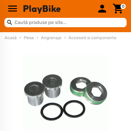
0
Acasă
Piese
Angrenaje
Accesorii si componente