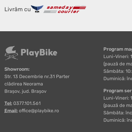
Livrăm cu
Program mag
Luni-Vineri: 
(pauză de ma
Showroom:
Sâmbăta: 10:
Str. 13 Decembrie nr.31 Parter
Duminică: în
clădirea Neorama
Program ser
Brașov, jud. Brașov
Luni-Vineri: 
Tel:
0377.101.561
(pauză de ma
Email:
office@playbike.ro
Sâmbăta: înc
Duminică: în