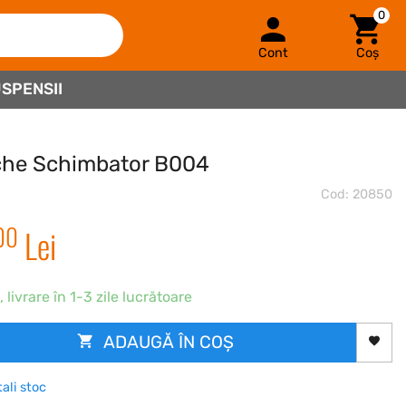
0
Cont
Coș
SPENSII
che Schimbator B004
Cod: 20850
00
Lei
, livrare în 1-3 zile lucrătoare
ADAUGĂ ÎN COȘ
tali stoc