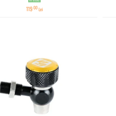
în stoc
00
119
Lei