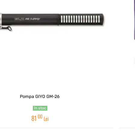
Pompa GIYO GM-26
în stoc
00
81
Lei