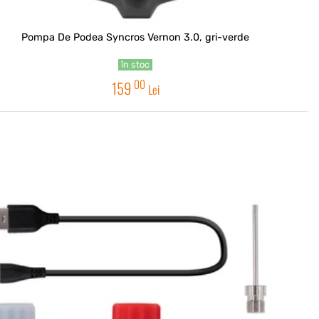
Pompa De Podea Syncros Vernon 3.0, gri-verde
în stoc
00
159
Lei