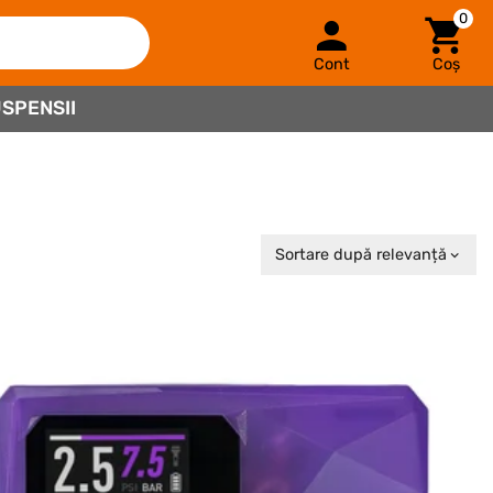
0
Cont
Coș
SPENSII
Sortare după relevanță