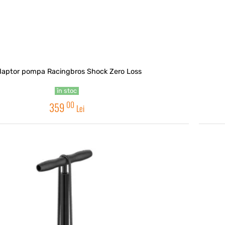
aptor pompa Racingbros Shock Zero Loss
în stoc
00
359
Lei