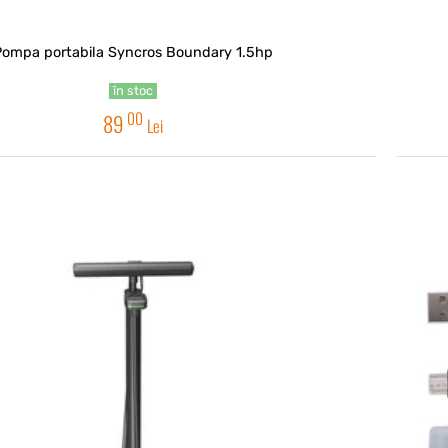
Pompa portabila Syncros Boundary 1.5hp
în stoc
00
89
Lei