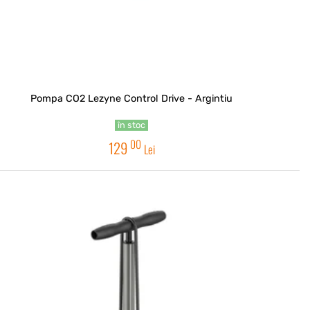
Pompa CO2 Lezyne Control Drive - Argintiu
în stoc
00
129
Lei