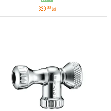
în stoc
00
329
Lei