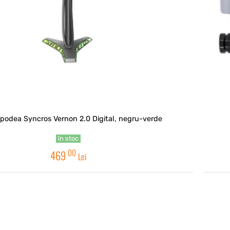
odea Syncros Vernon 2.0 Digital, negru-verde
în stoc
00
469
Lei