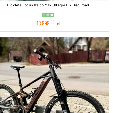
Bicicleta Focus Izalco Max Ultegra Di2 Disc Road
în stoc
00
13.999
Lei