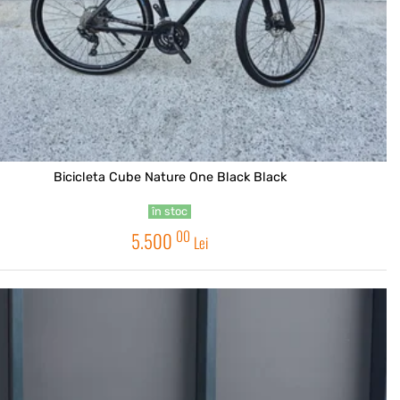
Bicicleta Cube Nature One Black Black
în stoc
00
5.500
Lei