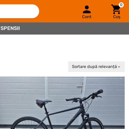
0
Cont
Coș
SPENSII
Sortare după relevanță