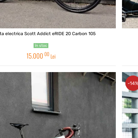
eta electrica Scott Addict eRIDE 20 Carbon 105
în stoc
00
15.000
Lei
-14