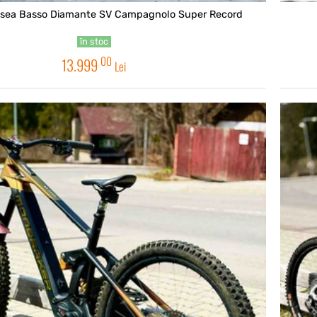
sosea Basso Diamante SV Campagnolo Super Record
în stoc
00
13.999
Lei