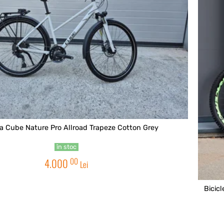
ta Cube Nature Pro Allroad Trapeze Cotton Grey
în stoc
00
4.000
Lei
Bicic