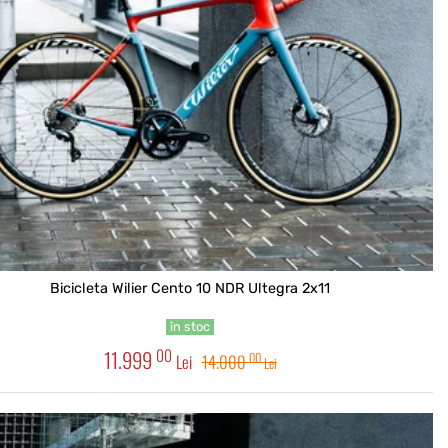
Bicicleta Wilier Cento 10 NDR Ultegra 2x11
în stoc
00
11.999
00
Lei
14.000
Lei