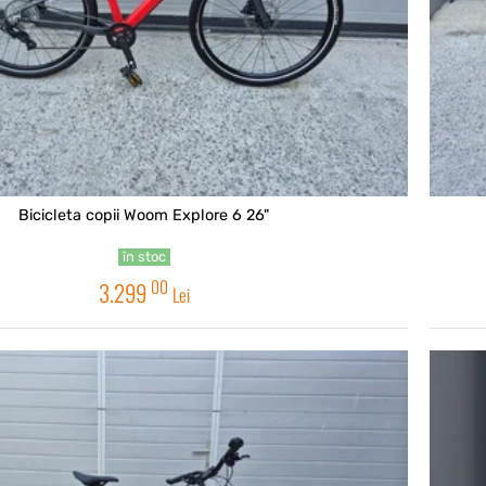
Bicicleta copii Woom Explore 6 26"
în stoc
00
3.299
Lei