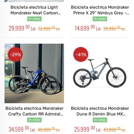
Bicicleta electrica Light
Bicicleta electrica Mondraker
Mondraker Neat Carbon
Prime X 29" Nimbus Grey -
Custom 29"
Graphite - Desert Grey
în stoc
în stoc
00
00
29.999
14.699
00
00
Lei
52.499
Lei
24.995
Lei
Lei
-29%
-41%
Bicicleta electrica Mondraker
Bicicleta electrica Mondraker
Crafty Carbon RR Admiral
Dune R Denim Blue MX
Blue Custom
Blue/Yellow
în stoc
în stoc
00
00
34.599
25.999
00
00
Lei
48.999
Lei
43.999
Lei
Lei