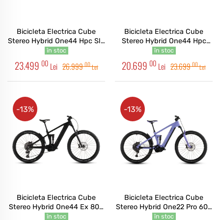
Bicicleta Electrica Cube
Bicicleta Electrica Cube
Stereo Hybrid One44 Hpc Slx
Stereo Hybrid One44 Hpc
800 Nebula White 2026
Race 800 Driedherbs Black
în stoc
în stoc
2026
00
00
23.499
20.699
00
00
Lei
26.999
Lei
23.699
Lei
Lei
-13%
-13%
Bicicleta Electrica Cube
Bicicleta Electrica Cube
Stereo Hybrid One44 Ex 800
Stereo Hybrid One22 Pro 600
Blackline 2026
Lucidlilac Lime 2026
în stoc
în stoc