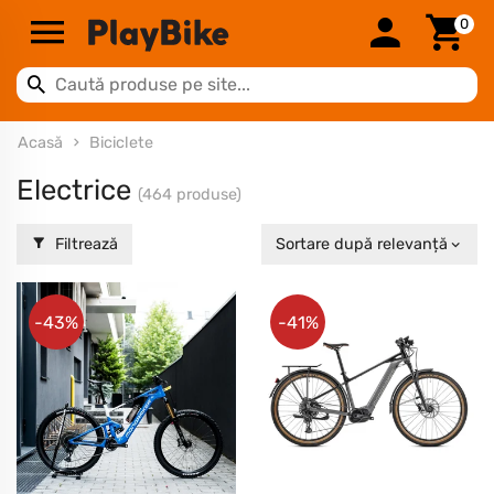
0
Acasă
Biciclete
Electrice
(464 produse)
Filtrează
Sortare după relevanță
-43%
-41%