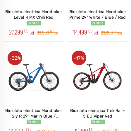
Bicicleta electrica Mondraker
Bicicleta electrica Mondraker
Level R MX Chili Red
Prime 29" White / Blue / Red
în stoc
în stoc
00
00
27.299
14.499
00
00
Lei
39.999
Lei
23.999
Lei
Lei
-32%
-17%
Bicicleta electrica Mondraker
Bicicleta electrica Trek Rail+
Sly R 29" Marlin Blue /
5 EU Viper Red
Racing Silver / Obsidian Grey
în stoc
în stoc
00
00
21.999
22.300
00
00