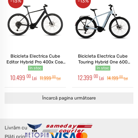
-13%
-13%
Bicicleta Electrica Cube
Bicicleta Electrica Cube
Editor Hybrid Pro 400x Coal
Touring Hybrid One 600
Prism 2026
Glacier Reflex 2026
în stoc
în stoc
00
00
10.499
12.399
00
00
Lei
11.999
Lei
14.199
Lei
Lei
Încarcă pagina următoare
Livrăm cu
Plăți prin