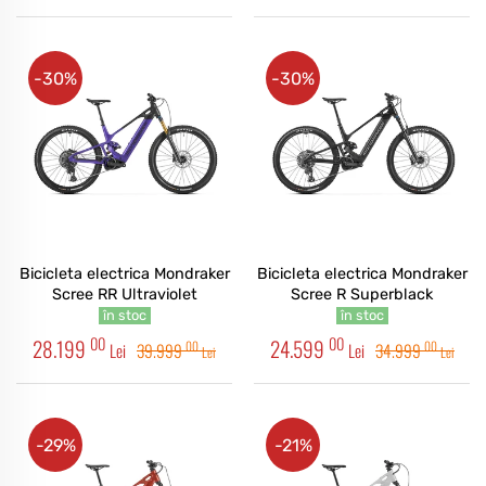
-30%
-30%
Bicicleta electrica Mondraker
Bicicleta electrica Mondraker
Scree RR Ultraviolet
Scree R Superblack
în stoc
în stoc
00
00
28.199
24.599
00
00
Lei
39.999
Lei
34.999
Lei
Lei
-29%
-21%