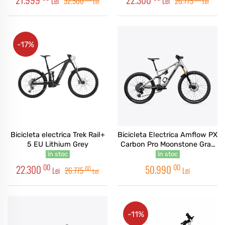
Lei
32.500
Lei
26.775
Lei
Lei
-17%
Bicicleta electrica Trek Rail+
Bicicleta Electrica Amflow PX
5 EU Lithium Grey
Carbon Pro Moonstone Gray
2026
în stoc
în stoc
00
00
22.300
50.990
00
Lei
26.775
Lei
Lei
-11%