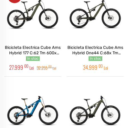
Bicicleta Electrica Cube Ams
Bicicleta Electrica Cube Ams
Hybrid 177 C:62 Tm 600x
Hybrid One44 C:68x Tm
Reedgreen Matrix 2026
400x Reedgreen Matrix 2026
în stoc
în stoc
00
00
27.999
34.999
00
Lei
32.255
Lei
Lei