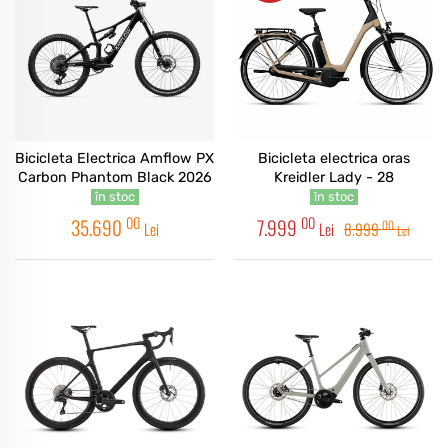
Bicicleta Electrica Amflow PX
Bicicleta electrica oras
Carbon Phantom Black 2026
Kreidler Lady - 28
în stoc
în stoc
00
00
35.690
7.999
00
Lei
Lei
8.999
Lei