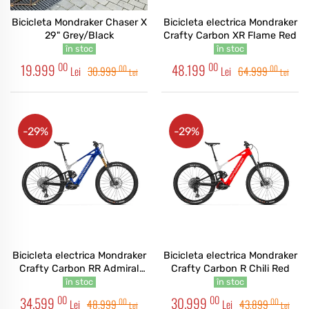
Bicicleta Mondraker Chaser X
Bicicleta electrica Mondraker
29" Grey/Black
Crafty Carbon XR Flame Red
în stoc
în stoc
00
00
19.999
48.199
00
00
Lei
30.999
Lei
64.999
Lei
Lei
-29%
-29%
Bicicleta electrica Mondraker
Bicicleta electrica Mondraker
Crafty Carbon RR Admiral
Crafty Carbon R Chili Red
Blue
în stoc
în stoc
00
00
34.599
30.999
00
00
Lei
48.999
Lei
43.899
Lei
Lei