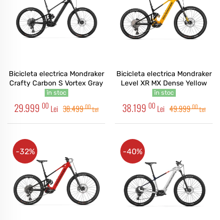
Bicicleta electrica Mondraker
Bicicleta electrica Mondraker
Crafty Carbon S Vortex Gray
Level XR MX Dense Yellow
în stoc
în stoc
00
00
29.999
38.199
00
00
Lei
38.499
Lei
49.999
Lei
Lei
-32%
-40%