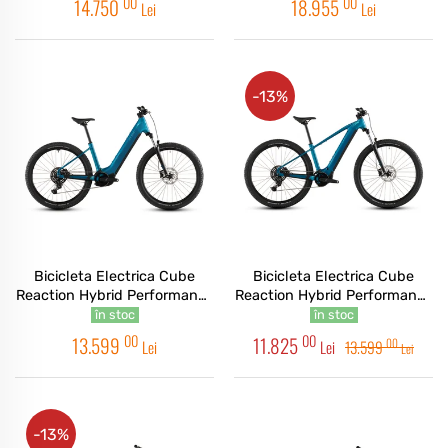
00
00
14.750
18.955
Lei
Lei
-13%
Bicicleta Electrica Cube
Bicicleta Electrica Cube
Reaction Hybrid Performance
Reaction Hybrid Performance
600 Easy Entry Electricblue
600 Electricblue Dazzle 2026
în stoc
în stoc
Dazzle 2026
00
00
13.599
11.825
00
Lei
Lei
13.599
Lei
-13%