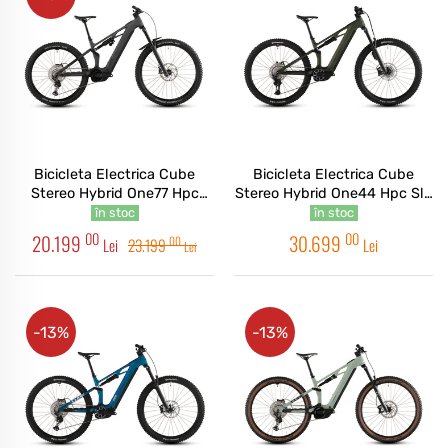
Bicicleta Electrica Cube
Bicicleta Electrica Cube
Stereo Hybrid One77 Hpc
Stereo Hybrid One44 Hpc Slx
Race 800 Irongrey Black
Evo 800 Stellar Grey 2026
în stoc
în stoc
2026
00
00
20.199
30.699
00
Lei
23.199
Lei
Lei
-13%
-13%