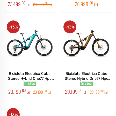
00
00
23.499
26.999
00
Lei
26.999
Lei
Lei
-13%
-13%
Bicicleta Electrica Cube
Bicicleta Electrica Cube
Stereo Hybrid One77 Hpc
Stereo Hybrid One77 Hpc
Race 800 Swimmingpool
Race 800 Willowgreen Black
în stoc
în stoc
Black 2026
2026
00
00
20.199
20.199
00
00
Lei
23.199
Lei
23.199
Lei
Lei
-13%