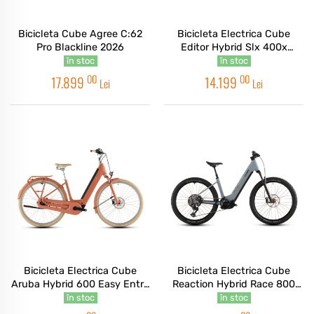
Bicicleta Cube Agree C:62
Bicicleta Electrica Cube
Pro Blackline 2026
Editor Hybrid Slx 400x
Trapeze Reedbeige Chrome
în stoc
în stoc
2026
00
00
17.899
14.199
Lei
Lei
Bicicleta Electrica Cube
Bicicleta Electrica Cube
Aruba Hybrid 600 Easy Entry
Reaction Hybrid Race 800
Papaya Creme 2026
Easy Entry Vulcan Orange
în stoc
în stoc
2026