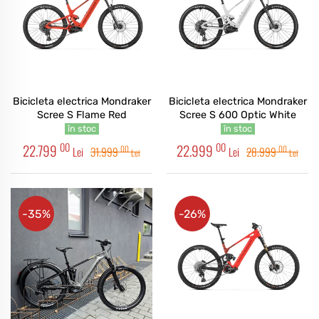
Bicicleta electrica Mondraker
Bicicleta electrica Mondraker
Scree S Flame Red
Scree S 600 Optic White
în stoc
în stoc
00
00
22.799
22.999
00
00
Lei
31.999
Lei
28.999
Lei
Lei
-35%
-26%