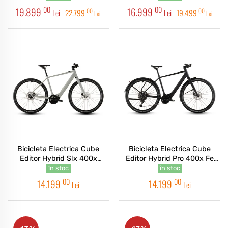
00
00
19.899
16.999
00
00
Lei
22.799
Lei
19.499
Lei
Lei
Bicicleta Electrica Cube
Bicicleta Electrica Cube
Editor Hybrid Slx 400x
Editor Hybrid Pro 400x Fe
Reedbeige Chrome 2026
Coal Prism 2026
în stoc
în stoc
00
00
14.199
14.199
Lei
Lei