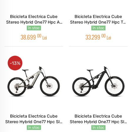
Bicicleta Electrica Cube
Bicicleta Electrica Cube
Stereo Hybrid One77 Hpc At
Stereo Hybrid One77 Hpc Tm
800 Actionteam 2026
800 Reedgreen Matrix 2026
în stoc
în stoc
00
00
38.699
33.299
Lei
Lei
-13%
Bicicleta Electrica Cube
Bicicleta Electrica Cube
Stereo Hybrid One77 Hpc Slx
Stereo Hybrid One77 Hpc Slx
800 Glintsand Black 2026
800 Blackline 2026
în stoc
în stoc