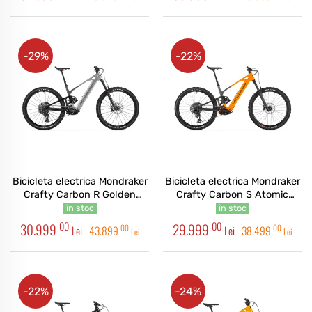
-29%
-22%
Bicicleta electrica Mondraker
Bicicleta electrica Mondraker
Crafty Carbon R Golden
Crafty Carbon S Atomic
Silver
Orange
în stoc
în stoc
00
00
30.999
29.999
00
00
Lei
43.899
Lei
38.499
Lei
Lei
-22%
-24%