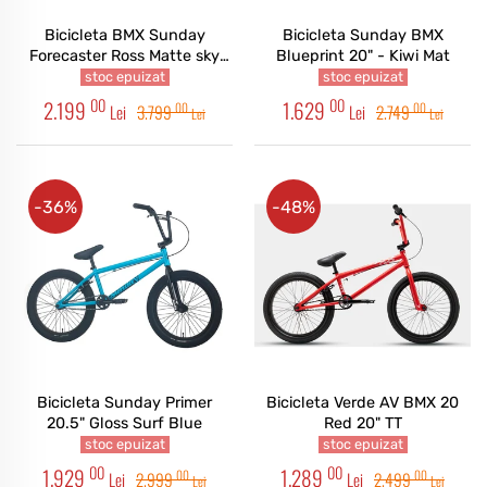
Bicicleta BMX Sunday
Bicicleta Sunday BMX
Forecaster Ross Matte sky
Blueprint 20" - Kiwi Mat
blue 20"
stoc epuizat
stoc epuizat
00
00
2.199
1.629
00
00
Lei
3.799
Lei
2.749
Lei
Lei
-36%
-48%
Bicicleta Sunday Primer
Bicicleta Verde AV BMX 20
20.5" Gloss Surf Blue
Red 20" TT
stoc epuizat
stoc epuizat
00
00
1.929
1.289
00
00
Lei
2.999
Lei
2.499
Lei
Lei