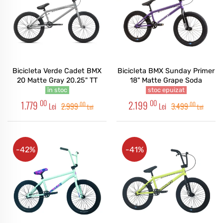
Bicicleta Verde Cadet BMX
Bicicleta BMX Sunday Primer
20 Matte Gray 20.25" TT
18" Matte Grape Soda
în stoc
stoc epuizat
00
00
1.779
2.199
00
00
Lei
2.999
Lei
3.499
Lei
Lei
-42%
-41%