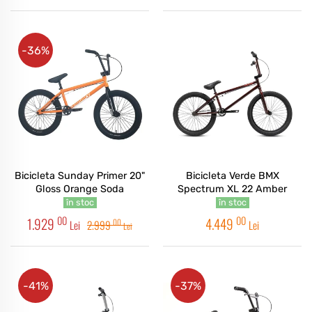
-36%
Bicicleta Sunday Primer 20"
Bicicleta Verde BMX
Gloss Orange Soda
Spectrum XL 22 Amber
în stoc
în stoc
00
00
1.929
4.449
00
Lei
2.999
Lei
Lei
-41%
-37%