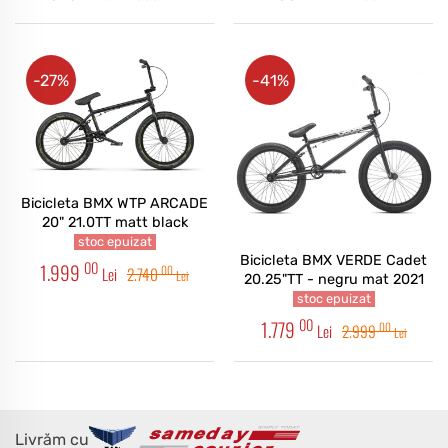
-27%
-41%
Bicicleta BMX WTP ARCADE
20" 21.0TT matt black
stoc epuizat
Bicicleta BMX VERDE Cadet
00
1.999
00
Lei
2.740
Lei
20.25"TT - negru mat 2021
stoc epuizat
00
1.779
00
Lei
2.999
Lei
Livrăm cu