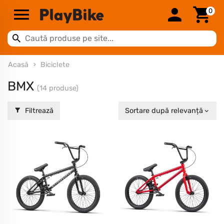
0
Acasă
Biciclete
BMX
(14 produse)
Filtrează
Sortare după relevanță