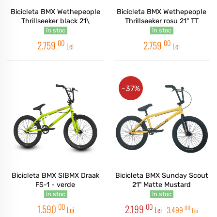
Bicicleta BMX Wethepeople
Bicicleta BMX Wethepeople
Thrillseeker black 21\
Thrillseeker rosu 21" TT
în stoc
în stoc
00
00
2.759
2.759
Lei
Lei
-37%
Bicicleta BMX SIBMX Draak
Bicicleta BMX Sunday Scout
FS-1 - verde
21" Matte Mustard
în stoc
în stoc
00
00
1.590
2.199
00
Lei
Lei
3.499
Lei