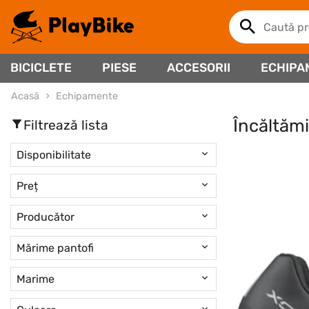
BICICLETE
PIESE
ACCESORII
ECHIPA
Acasă
Echipamente
Încăltăm
Filtrează lista
Disponibilitate
Preț
Producător
Mărime pantofi
Marime