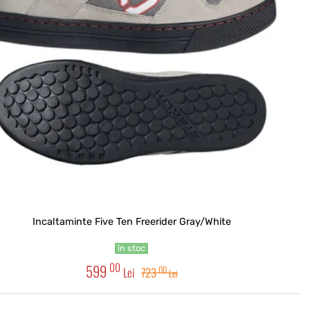
Incaltaminte Five Ten Freerider Gray/White
în stoc
00
599
00
Lei
723
Lei