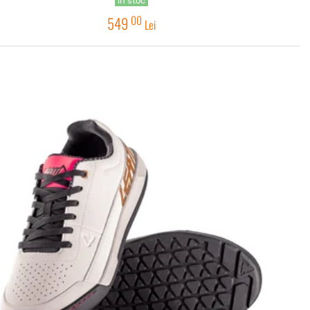
în stoc
00
549
Lei