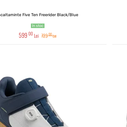
ncaltaminte Five Ten Freerider Black/Blue
în stoc
00
599
00
Lei
723
Lei