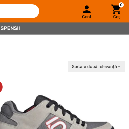
0
Cont
Coș
SPENSII
Sortare după relevanță
%