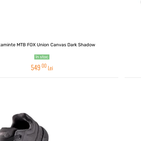
ltaminte MTB FOX Union Canvas Dark Shadow
în stoc
00
549
Lei