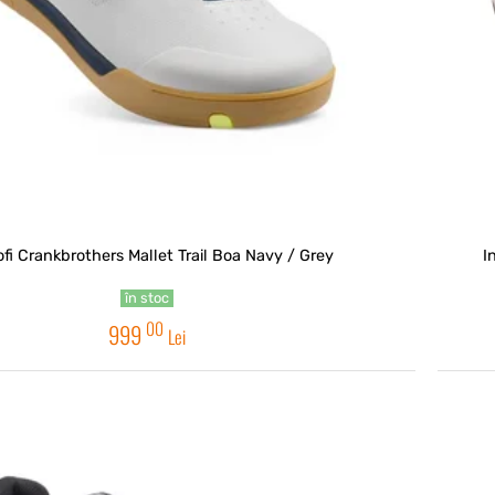
fi Crankbrothers Mallet Trail Boa Navy / Grey
I
în stoc
00
999
Lei