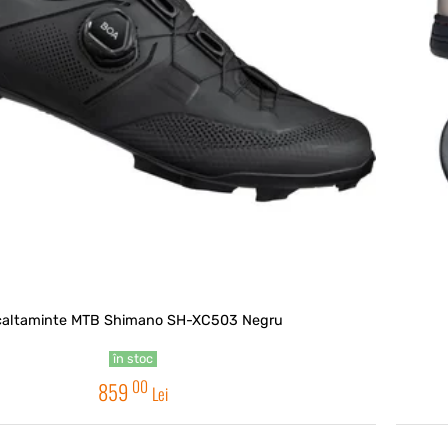
caltaminte MTB Shimano SH-XC503 Negru
în stoc
00
859
Lei