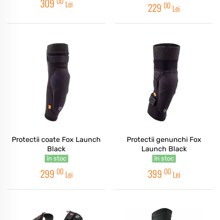
00
309
Lei
00
229
Lei
Protectii coate Fox Launch
Protectii genunchi Fox
Black
Launch Black
în stoc
în stoc
00
00
299
399
Lei
Lei