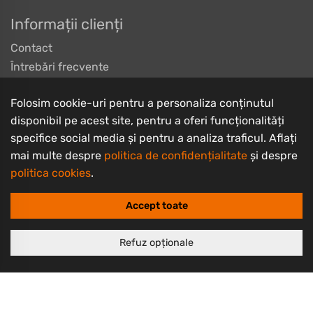
Informații clienți
Contact
Întrebări frecvente
Livrarea produselor
Folosim cookie-uri pentru a personaliza conținutul
Despre noi
disponibil pe acest site, pentru a oferi funcționalități
Termeni și condiții
specifice social media și pentru a analiza traficul. Aflați
Politică de retur
mai multe despre
politica de confidențialitate
și despre
Politică de confidențialitate
politica cookies
.
Politică cookie
Accept toate
Refuz opționale
Copyrights © 2003 - 2026 PlayBike Biciclete