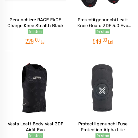
Genunchiere RACE FACE
Protectii genunchi Leatt
Charge Knee Stealth Black
Knee Guard 3DF 5.0 Evo
Black
în stoc
în stoc
00
00
229
549
Lei
Lei
Vesta Leatt Body Vest 3DF
Protectii genunchi Fuse
Airfit Evo
Protection Alpha Lite
în stoc
în stoc