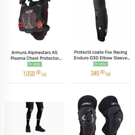
Protectii coate Fox Racing
Armura Alpinestars A5
Enduro D3O Elbow Sleeve
Plasma Chest Protector
Black
Black/Red/White
în stoc
în stoc
00
00
349
1.050
Lei
Lei