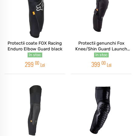
Protectii coate FOX Racing
Protectii genunchi Fox
Enduro Elbow Guard black
Knee/Shin Guard Launch
Black
în stoc
în stoc
00
00
299
399
Lei
Lei