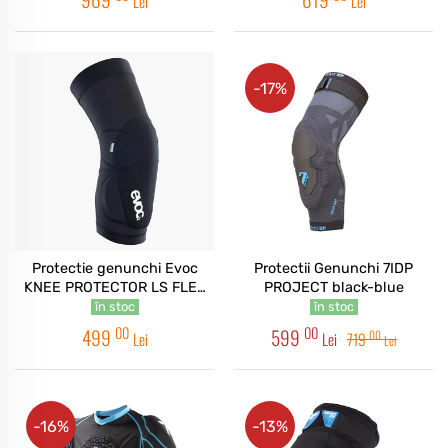
Lei
Lei
-17%
Protectie genunchi Evoc
Protectii Genunchi 7IDP
KNEE PROTECTOR LS FLEX
PROJECT black-blue
LITE Black
în stoc
în stoc
00
00
499
599
00
Lei
Lei
719
Lei
-16%
-13%