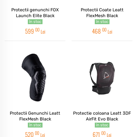
Protectii genunchi FOX
Protectii Coate Leatt
Launch Elite Black
FlexMesh Black
în stoc
în stoc
00
00
599
468
Lei
Lei
Protectii Genunchi Leatt
Protectie coloana Leatt 3DF
FlexMesh Black
AirFit Evo Black
în stoc
în stoc
00
00
520
671
Lei
Lei