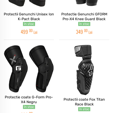
Protectii Genunchi Unisex Ion
Protectie Genunchi GFORM
K-Pact Black
Pro-X4 Knee Guard Black
în stoc
în stoc
00
00
499
349
Lei
Lei
Protectie coate G-Form Pro-
Protectii coate Fox Titan
X4 Negru
Race Black
în stoc
în stoc