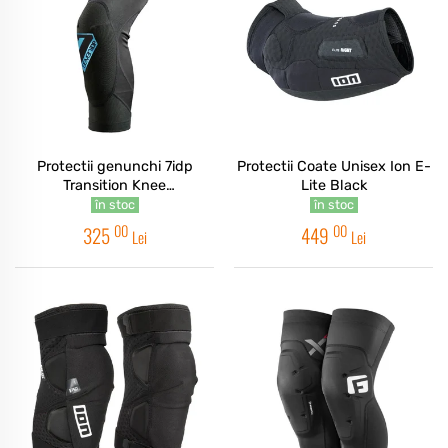
Protectii genunchi 7idp
Protectii Coate Unisex Ion E-
Transition Knee
Lite Black
Negru/albastru
în stoc
în stoc
00
00
325
449
Lei
Lei