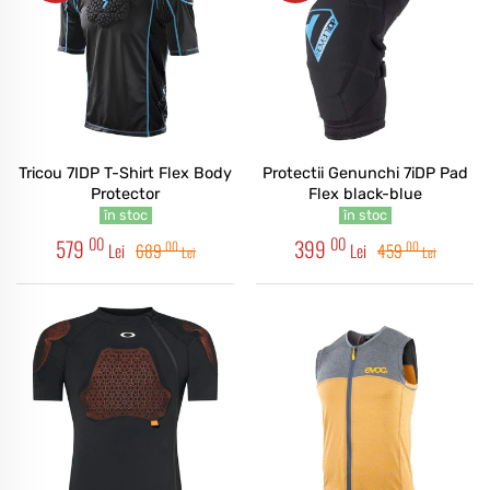
Tricou 7IDP T-Shirt Flex Body
Protectii Genunchi 7iDP Pad
Protector
Flex black-blue
în stoc
în stoc
00
00
579
399
00
00
Lei
689
Lei
459
Lei
Lei