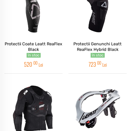
Protectii Coate Leatt ReaFlex
Protectii Genunchi Leatt
Black
ReaFlex Hybrid Black
în stoc
în stoc
00
00
520
723
Lei
Lei