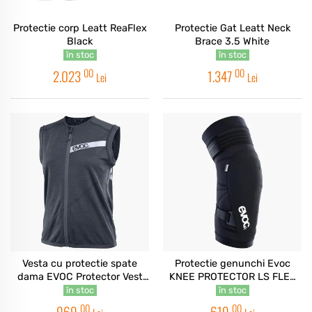
Protectie corp Leatt ReaFlex
Protectie Gat Leatt Neck
Black
Brace 3.5 White
în stoc
în stoc
00
00
2.023
1.347
Lei
Lei
Vesta cu protectie spate
Protectie genunchi Evoc
dama EVOC Protector Vest
KNEE PROTECTOR LS FLEX
Lite - Black
Enduro Black
în stoc
în stoc
00
00
969
619