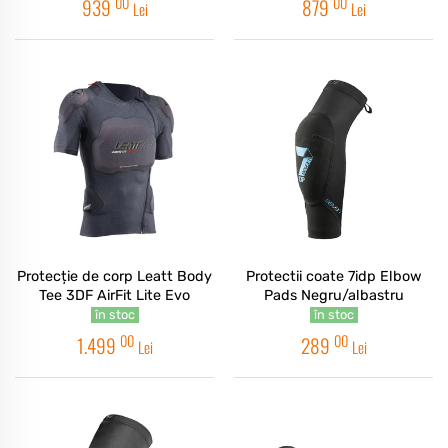
00
00
939
879
Lei
Lei
Protecție de corp Leatt Body
Protectii coate 7idp Elbow
Tee 3DF AirFit Lite Evo
Pads Negru/albastru
în stoc
în stoc
00
00
1.499
289
Lei
Lei