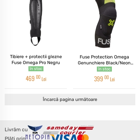
Tibiere + protectii glezne
Fuse Protection Omega
Fuse Omega Pro Negru
Genunchiere Black/Neon
Yellow
în stoc
în stoc
00
00
469
399
Lei
Lei
Încarcă pagina următoare
Livrăm cu
Plăți prin