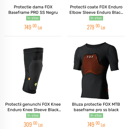
Protectie dama FOX
Protectii coate FOX Enduro
Baseframe PRO SS Negru
Elbow Sleeve Enduro Black
SG
în stoc
în stoc
00
00
749
279
Lei
Lei
Protectii genunchi FOX Knee
Bluza protectie FOX MTB
Enduro Knee Sleeve Black
baseframe pro ss black
SG
în stoc
în stoc
00
00
309
749
Lei
Lei