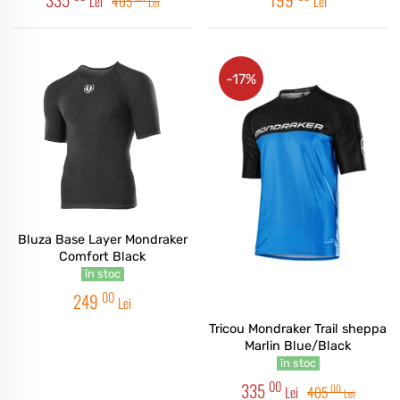
Lei
405
Lei
Lei
-17%
Bluza Base Layer Mondraker
Comfort Black
în stoc
00
249
Lei
Tricou Mondraker Trail sheppa
Marlin Blue/Black
în stoc
00
335
00
Lei
405
Lei