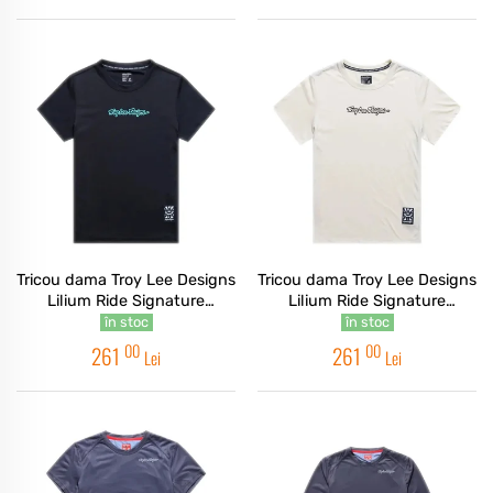
Tricou dama Troy Lee Designs
Tricou dama Troy Lee Designs
Lilium Ride Signature
Lilium Ride Signature
Women's T-Shirt Black
Women's T-Shirt Pumice
în stoc
în stoc
00
00
261
261
Lei
Lei