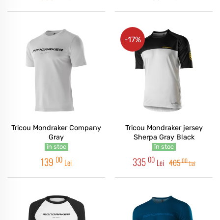
-17%
Tricou Mondraker Company
Tricou Mondraker jersey
Gray
Sherpa Gray Black
în stoc
în stoc
00
00
139
335
00
Lei
Lei
405
Lei