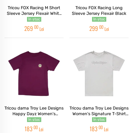
Tricou FOX Racing M Short
Tricou FOX Racing Long
Sleeve Jersey Flexair White
Sleeve Jersey Flexair Black
Chalk
în stoc
în stoc
00
00
269
299
Lei
Lei
Tricou dama Troy Lee Designs
Tricou dama Troy Lee Designs
Happy Dayz Women's
Women's Signature T-Shirt
Sangria T-Shirt
Pumice
în stoc
în stoc
00
00
183
183
Lei
Lei