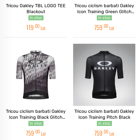
Tricou Oakley TBL LOGO TEE
Tricou ciclism barbati Oakley
Blackout
Icon Training Green Glitch
Print
în stoc
în stoc
00
00
119
759
Lei
Lei
Tricou ciclism barbati Oakley
Tricou ciclism barbati Oakley
Icon Training Black Glitch
Icon Training Pitch Black
Print
în stoc
în stoc
00
00
759
759
Lei
Lei