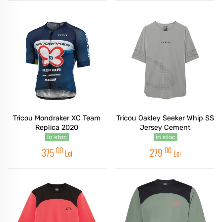
Tricou Mondraker XC Team
Tricou Oakley Seeker Whip SS
Replica 2020
Jersey Cement
în stoc
în stoc
00
00
375
279
Lei
Lei