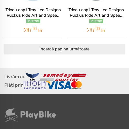
Tricou copii Troy Lee Designs
Tricou copii Troy Lee Designs
Ruckus Ride Art and Speed
Ruckus Ride Art and Speed
LS Dawn Blue
LS Carbon
în stoc
în stoc
00
00
287
287
Lei
Lei
Încarcă pagina următoare
Livrăm cu
Plăți prin