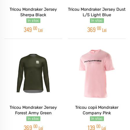
Tricou Mondraker Jersey
Tricou Mondraker Jersey Dust
Sherpa Black
L/S Light Blue
în stoc
în stoc
00
00
349
369
Lei
Lei
Tricou Mondraker Jersey
Tricou copii Mondraker
Forest Army Green
Company Pink
în stoc
în stoc
00
00
369
139
Lei
Lei