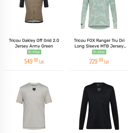
Tricou Oakley Off Grid 2.0
Tricou FOX Ranger Tru Dri
Jersey Army Green
Long Sleeve MTB Jersey
Arctic Blue
în stoc
în stoc
00
00
549
229
Lei
Lei