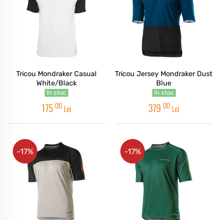
Tricou Mondraker Casual
Tricou Jersey Mondraker Dust
White/Black
Blue
în stoc
în stoc
00
00
175
379
Lei
Lei
-17%
-17%