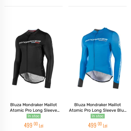
Bluza Mondraker Maillot
Bluza Mondraker Maillot
Atomic Pro Long Sleeve
Atomic Pro Long Sleeve Blue
Black
Marlin
în stoc
în stoc
00
00
499
499
Lei
Lei