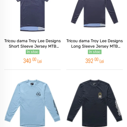
Tricou dama Troy Lee Designs
Tricou dama Troy Lee Designs
Short Sleeve Jersey MTB
Long Sleeve Jersey MTB
Lilium Pro Women's Dawn
Lilium Pro Women's Carbon
în stoc
în stoc
Carbon
00
00
340
392
Lei
Lei