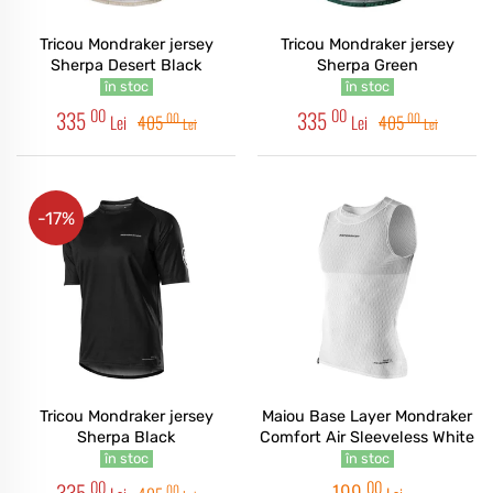
Tricou Mondraker jersey
Tricou Mondraker jersey
Sherpa Desert Black
Sherpa Green
în stoc
în stoc
00
00
335
335
00
00
Lei
405
Lei
405
Lei
Lei
-17%
Tricou Mondraker jersey
Maiou Base Layer Mondraker
Sherpa Black
Comfort Air Sleeveless White
în stoc
în stoc
00
00
335
199
00